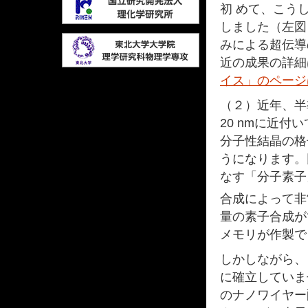
初 めて、こう
しました（左図
みによる超伝導
近の成果の詳細
イス」のページ
（２）近年、半
20 nmに近
分子性結晶の格
うになります。
なす「分子素子
合成によって非
量の素子合成が
メモリが作製で
しかしながら、
に確立していま
のナノワイヤー