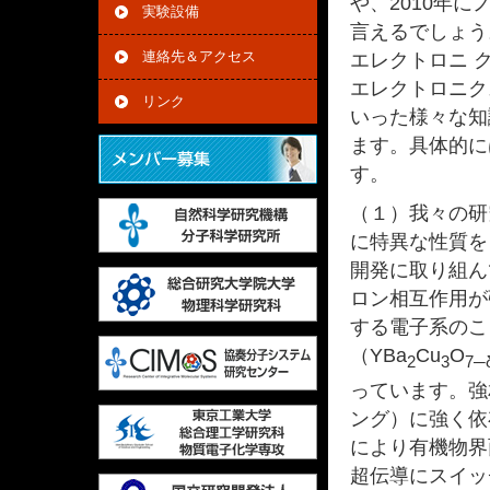
や、2010年
実験設備
言えるでしょう
連絡先＆アクセス
エレクトロニ 
エレクトロニク
リンク
いった様々な知
ます。具体的に
す。
（１）我々の研
に特異な性質を
開発に取り組ん
ロン相互作用が
する電子系のこ
（YBa
Cu
O
2
3
7─
っています。強
ング）に強く依
により有機物界
超伝導にスイッ