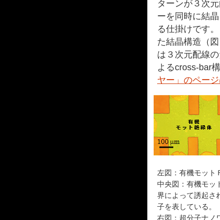
ターンが３次元
ーを同時に結晶
る仕掛けです。
た結晶構造（図
は３次元配線の
よるcross-
ヤー」のページ
左図：有機モット
中央図：有機モッ
界によって誘起さ
子を表している。
右図：超分子ナノ