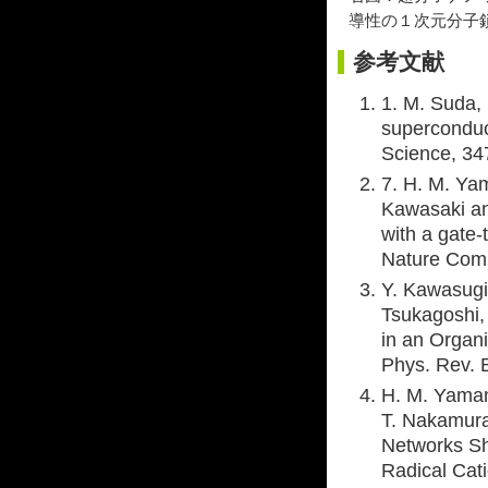
導性の１次元分子
参考文献
1. M. Suda,
superconduct
Science, 34
7. H. M. Ya
Kawasaki and
with a gate
Nature Comm
Y. Kawasugi
Tsukagoshi, 
in an Organi
Phys. Rev. 
H. M. Yamam
T. Nakamura
Networks Sh
Radical Cat