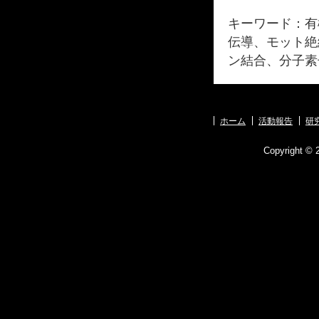
キーワード：有
伝導、モット絶
ン結合、分子素
ホーム
活動報告
研
Copyright © 